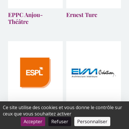
EPPC Anjou-
Ernest Turc
Théâtre
Ce site utilise des cookies et vous donne le contrôle sur
ESPL
EVM Création
ceux que vous souhaitez activer
Accepter
Refuser
Personnaliser