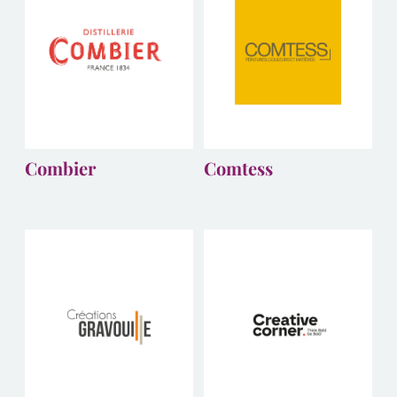
Combier
Comtess