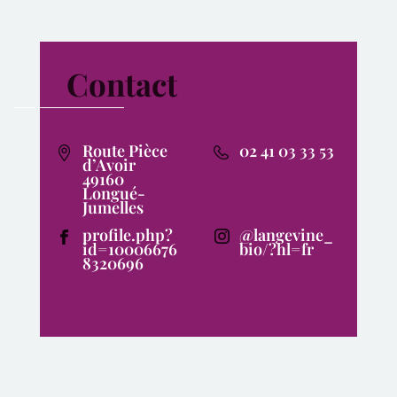
Contact
Route Pièce
02 41 03 33 53
d’Avoir
49160
Longué-
Jumelles
profile.php?
@langevine_
id=10006676
bio/?hl=fr
8320696