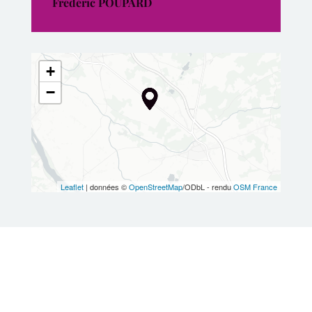
Frédéric POUPARD
+
−
Leaflet
| données ©
OpenStreetMap
/ODbL - rendu
OSM France