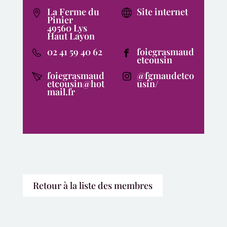
La Ferme du
Site internet
Pinier
49560 Lys
Haut Layon
02 41 59 40 62
foiegrasmaud
etcousin
foiegrasmaud
@fgmaudetco
etcousin@hot
usin/
mail.fr
Retour à la liste des membres