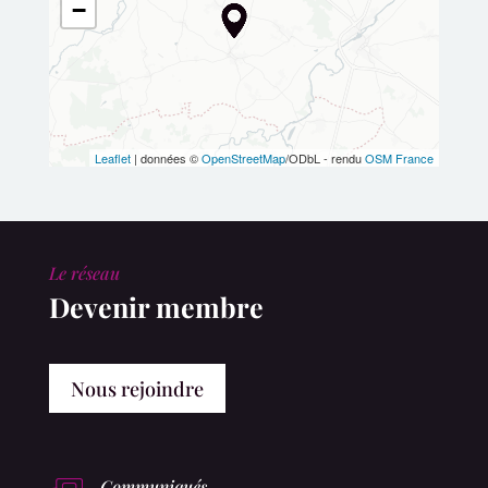
−
Leaflet
| données ©
OpenStreetMap
/ODbL - rendu
OSM France
Le réseau
Devenir membre
Nous rejoindre
Communiqués