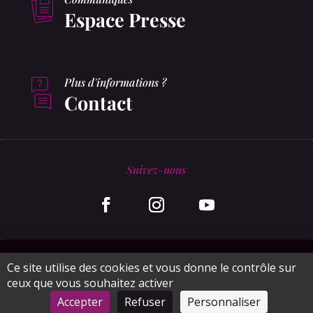
Espace Presse
Plus d'informations ?
Contact
Suivez-nous
© MonaGraphic 2020
Ce site utilise des cookies et vous donne le contrôle sur
ceux que vous souhaitez activer
Plan du site
Mentions légales
CGV
Accepter
Refuser
Personnaliser