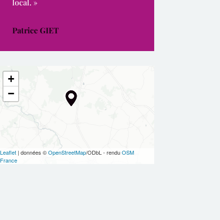
local. »
Patrice GIET
+
−
Leaflet
| données ©
OpenStreetMap
/ODbL - rendu
OSM
France