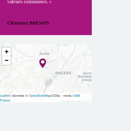
valeurs communes. »
Clémence BRESSIN
+
−
Leaflet
| données ©
OpenStreetMap
/ODbL - rendu
OSM
France