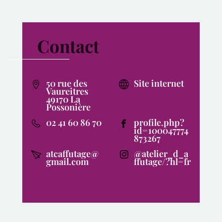
Contact
50 rue des
Site internet
Vaureitres
49170 La
Possonière
02 41 60 86 70
profile.php?
id=100047774
873267
atcaffutage@
@atelier_d_a
gmail.com
ffutage/?hl=fr