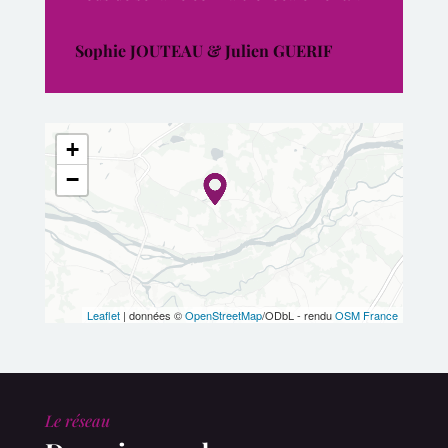
Sophie JOUTEAU & Julien GUERIF
+
−
Leaflet
| données ©
OpenStreetMap
/ODbL - rendu
OSM France
Le réseau