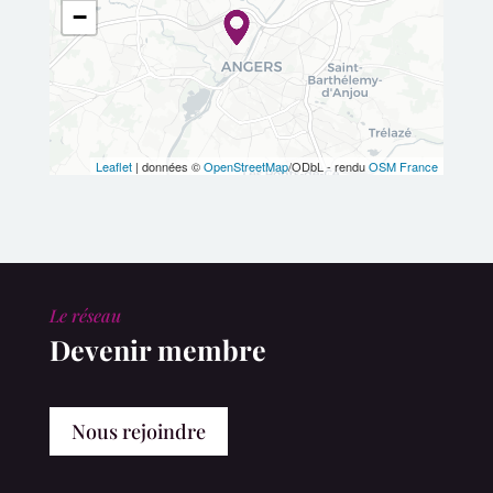
−
Leaflet
| données ©
OpenStreetMap
/ODbL - rendu
OSM France
Le réseau
Devenir membre
Nous rejoindre