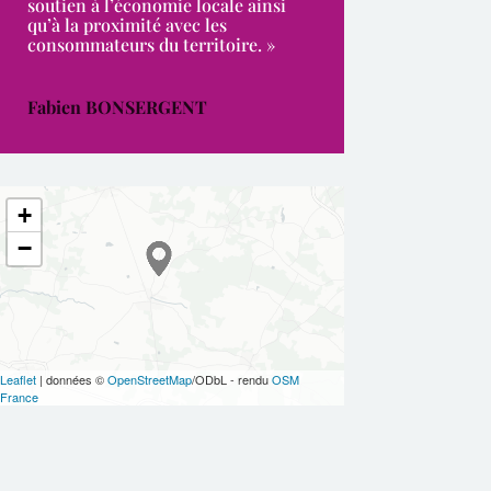
soutien à l’économie locale ainsi
qu’à la proximité avec les
consommateurs du territoire. »
Fabien BONSERGENT
+
−
Leaflet
| données ©
OpenStreetMap
/ODbL - rendu
OSM
France