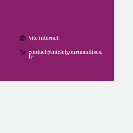
e
Site internet
contact@mieletgourmandises.
fr