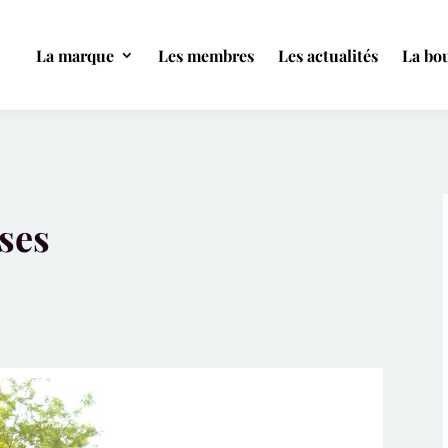
La marque
Les membres
Les actualités
La bou
ses