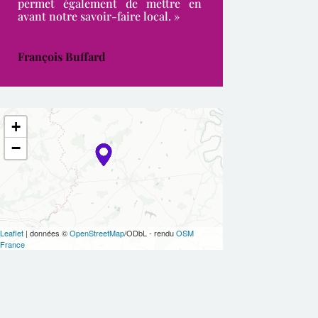
permet également de mettre en
avant notre savoir-faire local. »
François Buffard
+
−
Leaflet
| données ©
OpenStreetMap
/ODbL - rendu
OSM
France