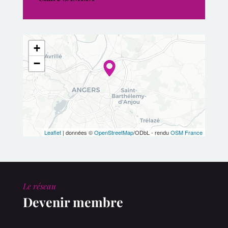
+
−
Leaflet
| données ©
OpenStreetMap
/ODbL - rendu
OSM France
Le réseau
Devenir membre