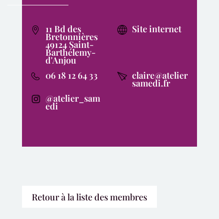
11 Bd des
Site internet
Bretonnières
49124 Saint-
Barthélemy-
d'Anjou
06 18 12 64 33
claire@atelier
samedi.fr
@atelier_sam
edi
Retour à la liste des membres