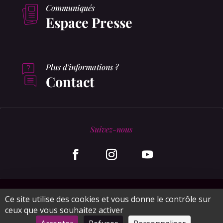
Communiqués
Espace Presse
Plus d'informations ?
Contact
Suivez-nous
© MonaGraphic 2020
Ce site utilise des cookies et vous donne le contrôle sur
ceux que vous souhaitez activer
Plan du site
Mentions légales
CGV