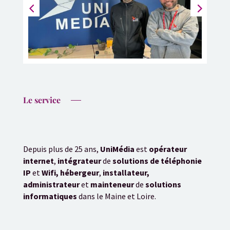
Le service
Depuis plus de 25 ans,
UniMédia
est
opérateur
internet
,
intégrateur
de
solutions de téléphonie
IP
et
Wifi,
hébergeur
,
installateur,
administrateur
et
mainteneur
de
solutions
informatiques
dans le Maine et Loire.