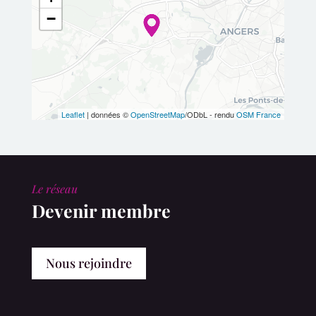
−
Leaflet
| données ©
OpenStreetMap
/ODbL - rendu
OSM France
Le réseau
Devenir membre
Nous rejoindre