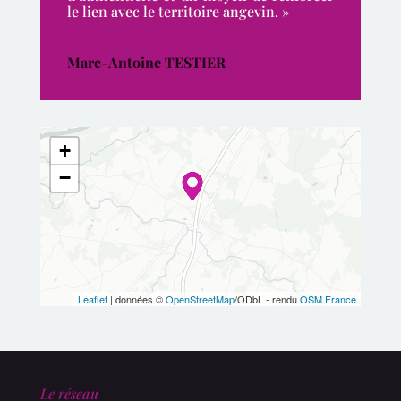
le lien avec le territoire angevin. »
Marc-Antoine TESTIER
+
−
Leaflet
| données ©
OpenStreetMap
/ODbL - rendu
OSM France
Le réseau