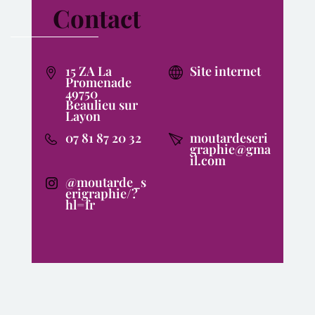
Contact
15 ZA La
Site internet
Promenade
49750
Beaulieu sur
Layon
07 81 87 20 32
moutardeseri
graphie@gma
il.com
@moutarde_s
erigraphie/?
hl=fr