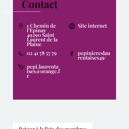
Contact
1 Chemin de
Site internet
l’Epinay
49290 Saint
Laurent de la
Plaine
02 41 78 57 79
pepiniereslau
rentaises49/
pepi.laurenta
ises@orange.f
r
Retour à la liste des membres