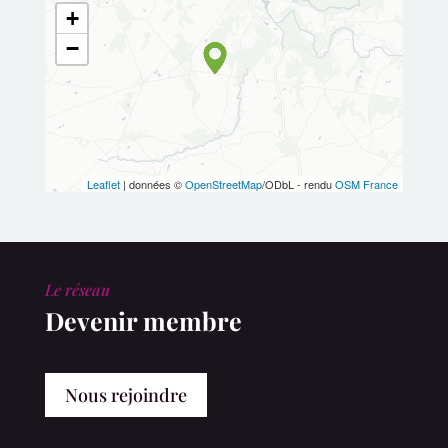
+
−
Leaflet
| données ©
OpenStreetMap
/ODbL - rendu
OSM France
Le réseau
Devenir membre
Nous rejoindre