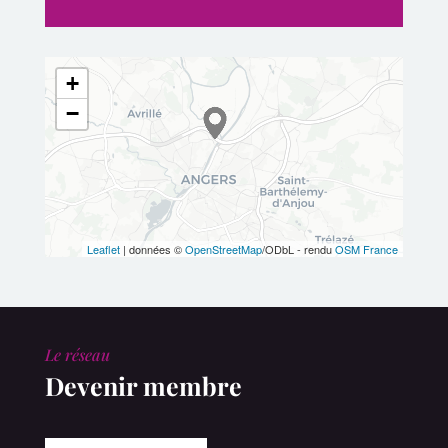
+
−
Leaflet
| données ©
OpenStreetMap
/ODbL - rendu
OSM France
Le réseau
Devenir membre