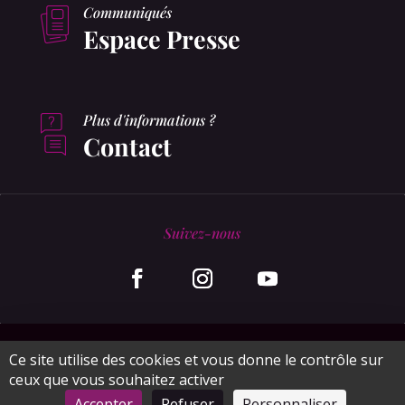
Communiqués
Espace Presse
Plus d'informations ?
Contact
Suivez-nous
© MonaGraphic 2020
Ce site utilise des cookies et vous donne le contrôle sur
ceux que vous souhaitez activer
Plan du site
Mentions légales
CGV
Accepter
Refuser
Personnaliser