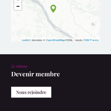
−
Leaflet
| données ©
OpenStreetMap
/ODbL - rendu
OSM France
Le réseau
Devenir membre
Nous rejoindre