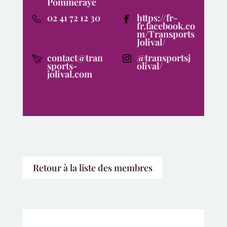
Pommeraye
02 41 72 12 30
https://fr-
fr.facebook.co
m/Transports
Jolival/
contact@tran
@transportsj
sports-
olival/
jolival.com
Retour à la liste des membres