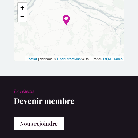
+
−
Leaflet
| données ©
OpenStreetMap
/ODbL - rendu
OSM France
Le réseau
Devenir membre
Nous rejoindre