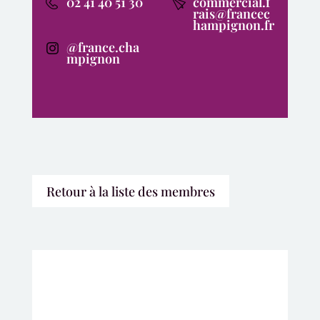
02 41 40 51 30
commercial.f
rais@francec
hampignon.fr
@france.cha
mpignon
Retour à la liste des membres