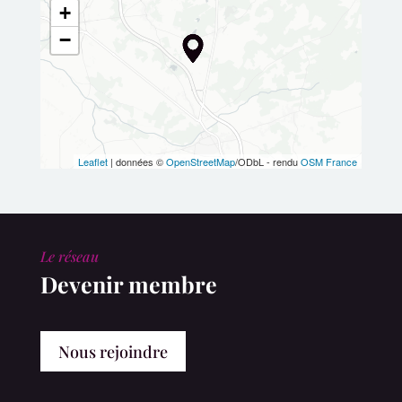
+
−
Leaflet
| données ©
OpenStreetMap
/ODbL - rendu
OSM France
Le réseau
Devenir membre
Nous rejoindre