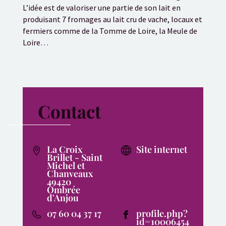
L’idée est de valoriser une partie de son lait en
produisant 7 fromages au lait cru de vache, locaux et
fermiers comme de la Tomme de Loire, la Meule de
Loire…
Contact
La Croix
Site internet
Brillet - Saint
Michel et
Chanveaux
49420
Ombrée
d'Anjou
07 60 04 37 17
profile.php?
id=10006454