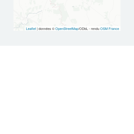
Leaflet
| données ©
OpenStreetMap
/ODbL - rendu
OSM France