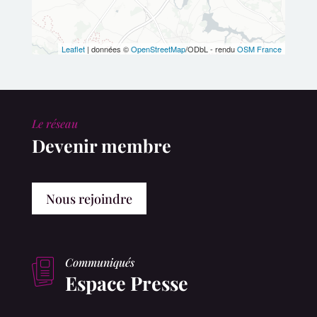
Leaflet
| données ©
OpenStreetMap
/ODbL - rendu
OSM France
Le réseau
Devenir membre
Nous rejoindre
Communiqués
Espace Presse