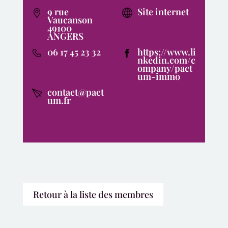
9 rue
Site internet
Vaucanson
49100
ANGERS
06 17 45 23 32
https://www.li
nkedin.com/c
ompany/pact
um-immo
contact@pact
um.fr
Retour à la liste des membres