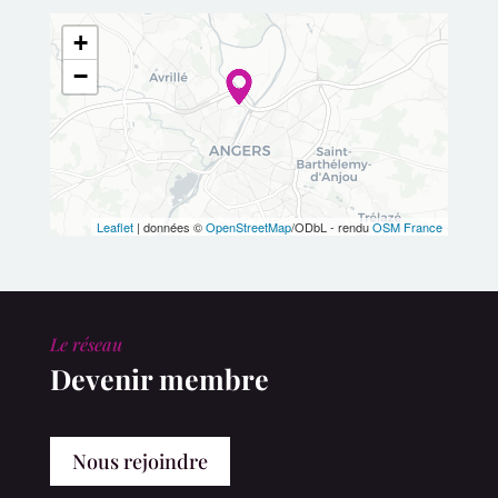
+
−
Leaflet
| données ©
OpenStreetMap
/ODbL - rendu
OSM France
Le réseau
Devenir membre
Nous rejoindre