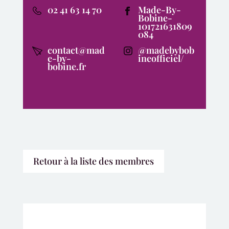
02 41 63 14 70
Made-By-
Bobine-
101721631809
084
contact@mad
@madebybob
e-by-
ineofficiel/
bobine.fr
Retour à la liste des membres