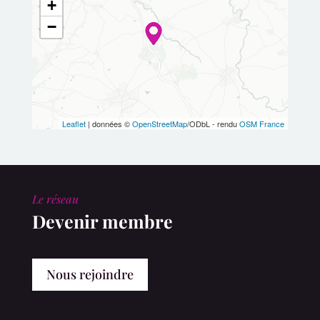
+
−
Leaflet
| données ©
OpenStreetMap
/ODbL - rendu
OSM France
Le réseau
Devenir membre
Nous rejoindre