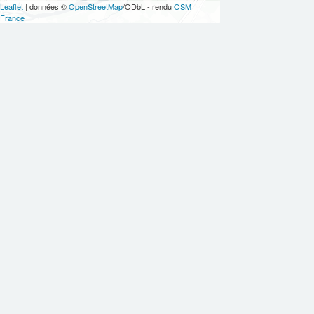
Leaflet
| données ©
OpenStreetMap
/ODbL - rendu
OSM
France