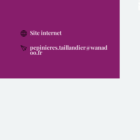
Site internet
pepinieres.taillandier@wanad
oo.fr