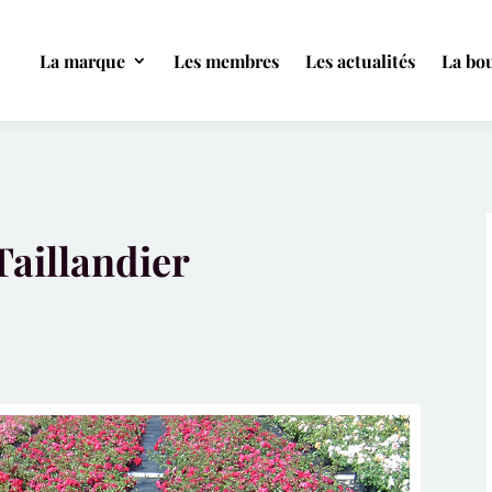
La marque
Les membres
Les actualités
La bou
Taillandier