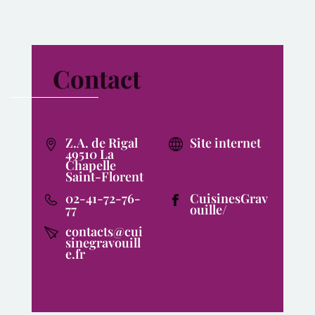
Contact
Z.A. de Rigal
Site internet
49510 La
Chapelle
Saint-Florent
02-41-72-76-
CuisinesGrav
77
ouille/
contacts@cui
sinegravouill
e.fr