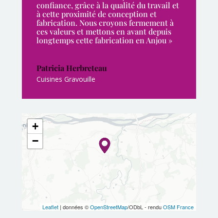
confiance, grâce à la qualité du travail et
à cette proximité de conception et
fabrication. Nous croyons fermement à
ces valeurs et mettons en avant depuis
longtemps cette fabrication en Anjou »
Patricia Herbreteau
Cuisines Gravouille
+
−
Leaflet
| données ©
OpenStreetMap
/ODbL - rendu
OSM France