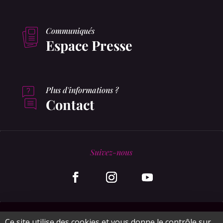
Communiqués
Espace Presse
Plus d'informations ?
Contact
Suivez-nous
© MonaGraphic 2020
Ce site utilise des cookies et vous donne le contrôle sur