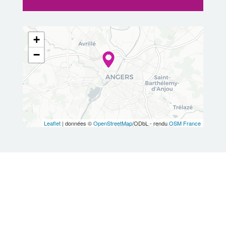
+
−
Leaflet
| données ©
OpenStreetMap
/ODbL - rendu
OSM France