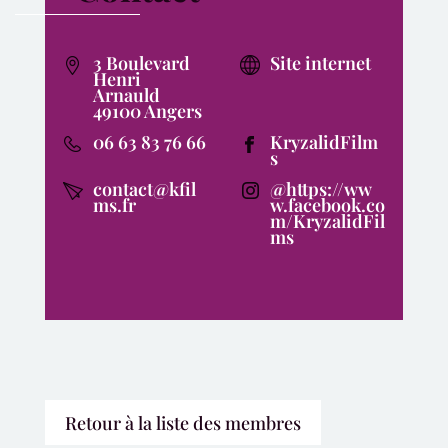
3 Boulevard
Site internet
Henri
Arnauld
49100 Angers
06 63 83 76 66
KryzalidFilm
s
contact@kfil
@https://ww
ms.fr
w.facebook.co
m/KryzalidFil
ms
Retour à la liste des membres