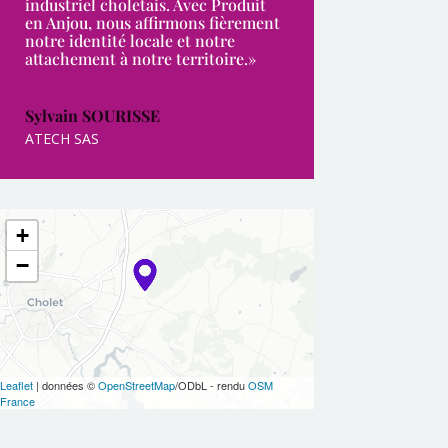
industriel choletais. Avec Produit
en Anjou, nous affirmons fièrement
notre identité locale et notre
attachement à notre territoire.»
Sylvain SOURISSE
ATECH SAS
+
−
Leaflet
| données ©
OpenStreetMap
/ODbL - rendu
OSM
France