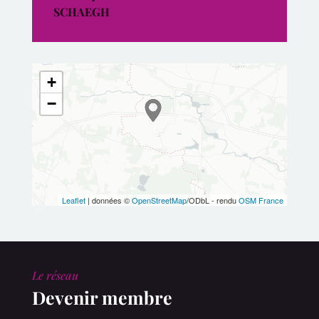
SCHAEGH
+
−
Leaflet
| données ©
OpenStreetMap
/ODbL - rendu
OSM France
Le réseau
Devenir membre