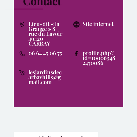
Contact
Lieu-dit « la
Site internet
Grange » 8
rue du Lavoir
49420
CARBAY
06 64 45 06 75
profile.php?
id=10006348
2470086
lesjardinsdec
arbayhills@g
mail.com