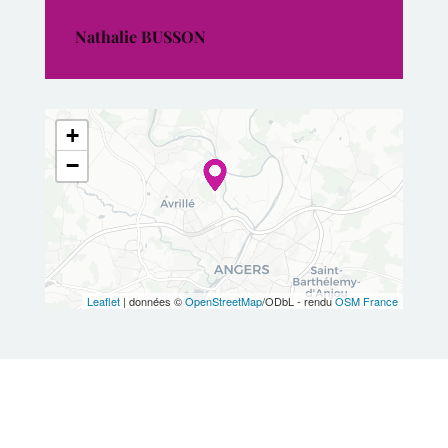
Nathalie BUSSON
+
−
Leaflet
| données ©
OpenStreetMap
/ODbL - rendu
OSM France