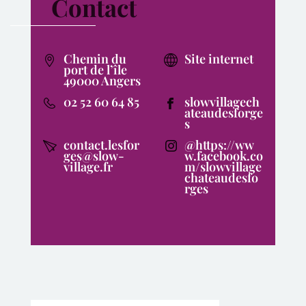
Contact
Chemin du
Site internet
port de l’île
49000 Angers
02 52 60 64 85
slowvillagech
ateaudesforge
s
contact.lesfor
@https://ww
ges@slow-
w.facebook.co
village.fr
m/slowvillage
chateaudesfo
rges