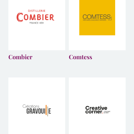
Combier
Comtess