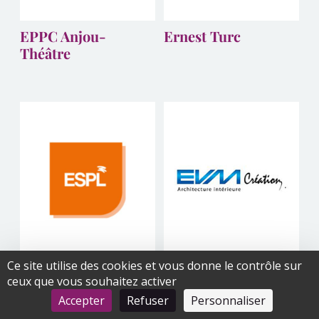
EPPC Anjou-
Ernest Turc
Théâtre
Ce site utilise des cookies et vous donne le contrôle sur
ESPL
EVM Création
ceux que vous souhaitez activer
Accepter
Refuser
Personnaliser