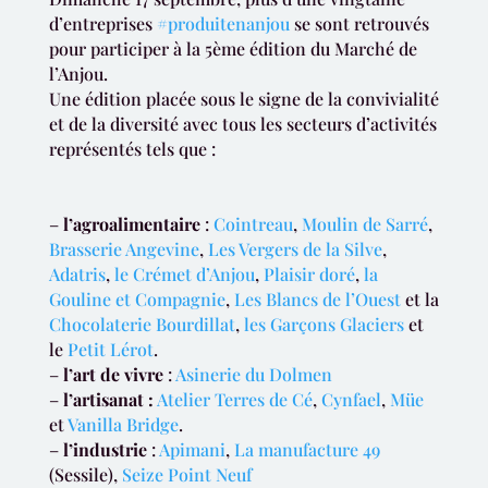
d’entreprises
#produitenanjou
se sont retrouvés
pour participer à la 5ème édition du Marché de
l’Anjou.
Une édition placée sous le signe de la convivialité
et de la diversité avec tous les secteurs d’activités
représentés tels que :
–
l’agroalimentaire
:
Cointreau
,
Moulin de Sarré
,
Brasserie Angevine
,
Les Vergers de la Silve
,
Adatris
,
le Crémet d’Anjou
,
Plaisir doré
,
la
Gouline et Compagnie
,
Les Blancs de l’Ouest
et la
Chocolaterie Bourdillat
,
les Garçons Glaciers
et
le
Petit Lérot
.
–
l’art de vivre
:
Asinerie du Dolmen
–
l’artisanat :
Atelier Terres de Cé
,
Cynfael
,
Müe
et
Vanilla Bridge
.
–
l’industrie
:
Apimani
,
La manufacture 49
(Sessile),
Seize Point Neuf