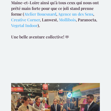
Maine-et-Loire ainsi qu’à tous ceux qui nous ont
prêté main forte pour que ce joli stand prenne
forme (
Atelier Bouesnard
,
Agence un des Sens
,
Creative Corner
, Lanwest,
Mollibois
, Paranocta,
Vegetal Indoor
).
Une belle aventure collective!
🫶