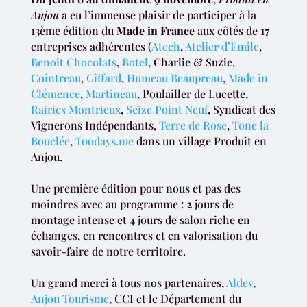
Anjou
a eu l’immense plaisir de participer à la
13ème édition du
Made in France
aux côtés de
17
entreprises adhérentes (
Atech
,
Atelier d’Emile
,
Benoit Chocolats
,
Botel
, Charlie & Suzie,
Cointreau
,
Giffard
,
Humeau Beaupreau
,
Made in
Clémence
,
Martineau
, Poulailler de Lucette,
Rairies Montrieux
,
Seize Point Neuf
, Syndicat des
Vignerons Indépendants,
Terre de Rose
,
Tone la
Bouclée
,
Toodays.me
dans un village Produit en
Anjou.
Une première édition pour nous et pas des
moindres avec au programme :
2
jours de
montage intense et
4
jours de salon riche en
échanges, en rencontres et en valorisation du
savoir-faire de notre territoire.
Un grand merci à tous nos partenaires,
Aldev
,
Anjou Tourisme
, CCI et le Département du