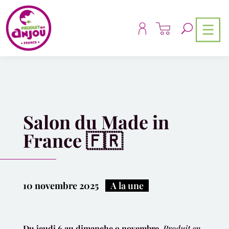
Panneau de gestion des cookies
Salon du Made in
France 🇫🇷
10 novembre 2025
|
A la une
Du jeudi 6 au dimanche 9 novembre
,
Produit en