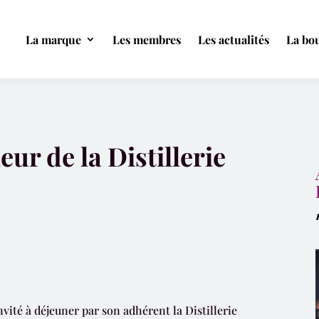
La marque
Les membres
Les actualités
La bou
ur de la Distillerie
nvité à déjeuner par son adhérent la Distillerie