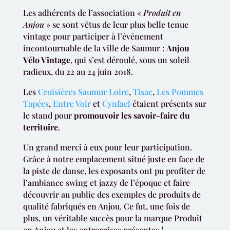
Les adhérents de l’association «
Produit en
Anjou
» se sont vêtus de leur plus belle tenue
vintage pour participer à l’événement
incontournable de la ville de Saumur :
Anjou
Vélo Vintage
, qui s’est déroulé, sous un soleil
radieux, du 22 au 24 juin 2018.
Les
Croisières Saumur Loire
,
Tisac
,
Les Pommes
Tapées
,
Entre Voir
et
Cynfael
étaient présents sur
le stand pour
promouvoir les savoir-faire du
territoire
.
Un grand merci à eux pour leur participation.
Grâce à notre emplacement situé juste en face de
la piste de danse, les exposants ont pu profiter de
l’ambiance swing et jazzy de l’époque et faire
découvrir au public des exemples de produits de
qualité fabriqués en Anjou. Ce fut, une fois de
plus, un véritable succès pour la marque Produit
en Anjou et les entreprises présentes !