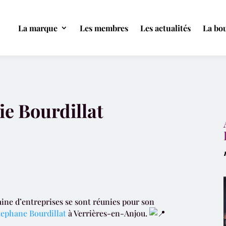
La marque
Les membres
Les actualités
La bou
e Bourdillat
aine d’entreprises se sont réunies pour son
tephane Bourdillat
à Verrières-en-Anjou.