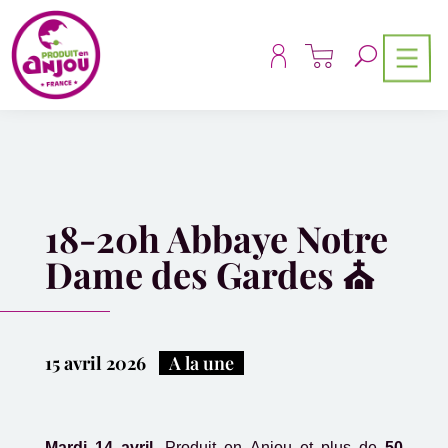
Panneau de gestion des cookies
18-20h Abbaye Notre
Dame des Gardes ⛪️
15 avril 2026
|
A la une
Mardi 14 avril,
Produit en Anjou et plus de
50