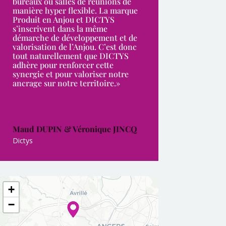
bureaux ou salles de réunions de
manière hyper flexible. La marque
Produit en Anjou et DICTYS
s’inscrivent dans la même
démarche de développement et de
valorisation de l’Anjou. C’est donc
tout naturellement que DICTYS
adhère pour renforcer cette
synergie et pour valoriser notre
ancrage sur notre territoire.»
Maud DUPIN & Véronique JINCQ
Dictys
+
−