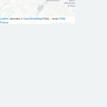
Leaflet
| données ©
OpenStreetMap
/ODbL - rendu
OSM
France