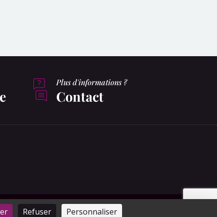
Plus d'informations ?
e
Contact
Plan du site
Mentions légales
CGV
er
Refuser
Personnaliser